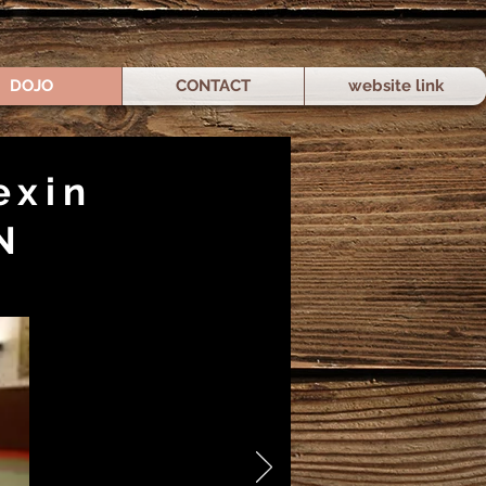
DOJO
CONTACT
website link
exin
N